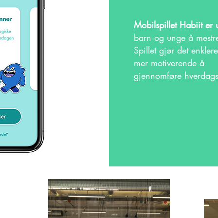
Mobilspillet Habiit er u
barn og unge å mestre
Spillet gjør det enkl
mer motiverende å
gjennomføre hverdagsl