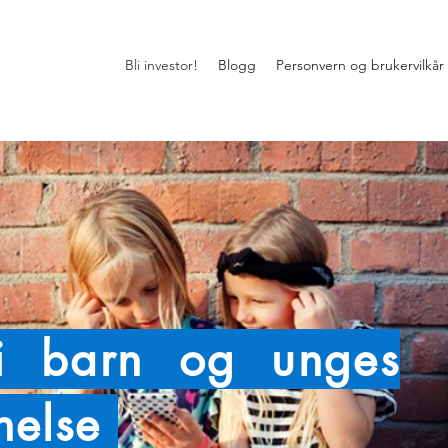
Bli investor!
Blogg
Personvern og brukervilkår
 i barn og unges
 helse