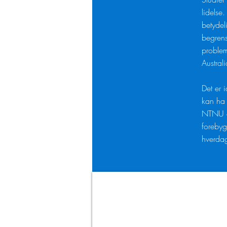
lidelse
betydel
begrens
problem
Austral
Det er 
kan ha 
NTNU og
forebyg
hverdag