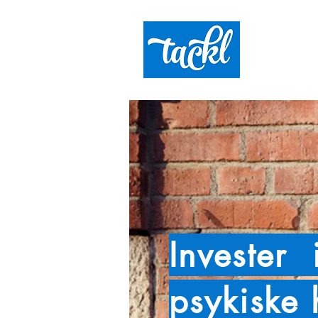
Invester
psykiske