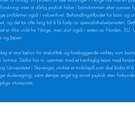
. Forskning viser at dårlig psykisk helse i barndommen øker sjansen f
ige problemer også i voksenlivet. Behandlingstilbudet for barn og u
et, og det tar ofte lang tid å få hjelp av spesialisthelsetjenesten.
Det
et er ikke unikt for Norge, men stort også i resten av Norden, EU,
ia og Japan
idag et stort behov for strakstiltak og forebyggende verktøy som barne
i lomma. Derfor har vi, sammen med et tverrfaglig team med forske
 Universitetet i Stavanger, utviklet et mobilspill som skal bidra til å
ge skolevegring, samt dempe angst og annet psykisk strev forbund
slige situasjoner.