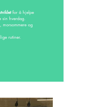
tviklet
for å hjelpe
 sin hverdag.
ere, morsommere og
ige rutiner.