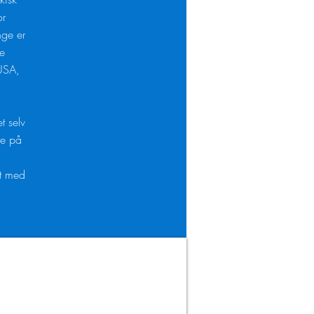
or
nge er
te
 USA,
t selv
re på
et med